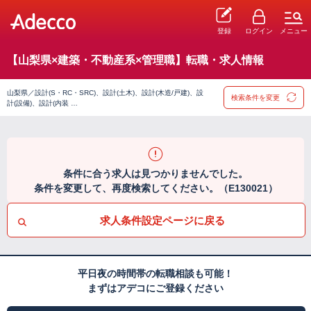
登録
ログイン
メニュー
【山梨県×建築・不動産系×管理職】転職・求人情報
山梨県／設計(S・RC・SRC)、設計(土木)、設計(木造/戸建)、設
検索条件を変更
計(設備)、設計(内装 …
条件に合う求人は見つかりませんでした。
条件を変更して、再度検索してください。（E130021）
求人条件設定ページに戻る
平日夜の時間帯の転職相談も可能！
まずはアデコにご登録ください