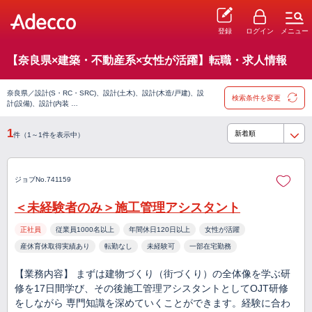
登録
ログイン
メニュー
【奈良県×建築・不動産系×女性が活躍】転職・求人情報
奈良県／設計(S・RC・SRC)、設計(土木)、設計(木造/戸建)、設
検索条件を変更
計(設備)、設計(内装 …
1
件（1～1件を表示中）
ジョブNo.741159
＜未経験者のみ＞施工管理アシスタント
正社員
従業員1000名以上
年間休日120日以上
女性が活躍
産休育休取得実績あり
転勤なし
未経験可
一部在宅勤務
【業務内容】 まずは建物づくり（街づくり）の全体像を学ぶ研
修を17日間学び、その後施工管理アシスタントとしてOJT研修
をしながら 専門知識を深めていくことができます。経験に合わ