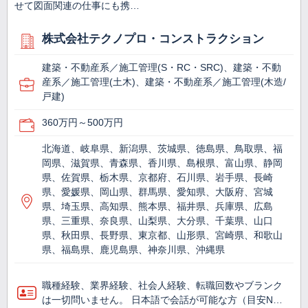
せて図面関連の仕事にも携…
株式会社テクノプロ・コンストラクション
建築・不動産系／施工管理(S・RC・SRC)、建築・不動
産系／施工管理(土木)、建築・不動産系／施工管理(木造/
戸建)
360万円～500万円
北海道、岐阜県、新潟県、茨城県、徳島県、鳥取県、福
岡県、滋賀県、青森県、香川県、島根県、富山県、静岡
県、佐賀県、栃木県、京都府、石川県、岩手県、長崎
県、愛媛県、岡山県、群馬県、愛知県、大阪府、宮城
県、埼玉県、高知県、熊本県、福井県、兵庫県、広島
県、三重県、奈良県、山梨県、大分県、千葉県、山口
県、秋田県、長野県、東京都、山形県、宮崎県、和歌山
県、福島県、鹿児島県、神奈川県、沖縄県
職種経験、業界経験、社会人経験、転職回数やブランク
は一切問いません。 日本語で会話が可能な方（目安N…