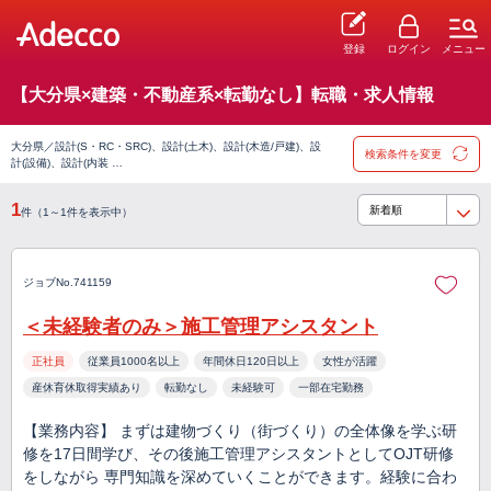
登録
ログイン
メニュー
【大分県×建築・不動産系×転勤なし】転職・求人情報
大分県／設計(S・RC・SRC)、設計(土木)、設計(木造/戸建)、設
検索条件を変更
計(設備)、設計(内装 …
1
件（1～1件を表示中）
ジョブNo.741159
＜未経験者のみ＞施工管理アシスタント
正社員
従業員1000名以上
年間休日120日以上
女性が活躍
産休育休取得実績あり
転勤なし
未経験可
一部在宅勤務
【業務内容】 まずは建物づくり（街づくり）の全体像を学ぶ研
修を17日間学び、その後施工管理アシスタントとしてOJT研修
をしながら 専門知識を深めていくことができます。経験に合わ