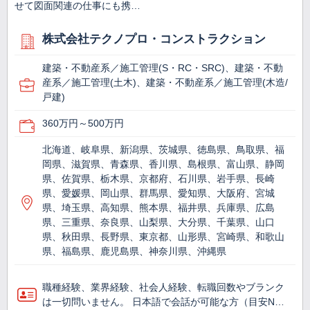
せて図面関連の仕事にも携…
株式会社テクノプロ・コンストラクション
建築・不動産系／施工管理(S・RC・SRC)、建築・不動
産系／施工管理(土木)、建築・不動産系／施工管理(木造/
戸建)
360万円～500万円
北海道、岐阜県、新潟県、茨城県、徳島県、鳥取県、福
岡県、滋賀県、青森県、香川県、島根県、富山県、静岡
県、佐賀県、栃木県、京都府、石川県、岩手県、長崎
県、愛媛県、岡山県、群馬県、愛知県、大阪府、宮城
県、埼玉県、高知県、熊本県、福井県、兵庫県、広島
県、三重県、奈良県、山梨県、大分県、千葉県、山口
県、秋田県、長野県、東京都、山形県、宮崎県、和歌山
県、福島県、鹿児島県、神奈川県、沖縄県
職種経験、業界経験、社会人経験、転職回数やブランク
は一切問いません。 日本語で会話が可能な方（目安N…