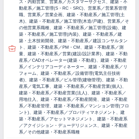
ス・内勤営業、営業系／カスタマーサクセス、建築・不
動産系／施工管理(S・RC・SRC)、営業系／営業系管理
職、営業系／営業企画、建築・不動産系／施工管理(土
木)、建築・不動産系／施工管理(木造/戸建)、営業系／そ
の他営業系職種、建築・不動産系／施工管理(設備)、建
築・不動産系／施工管理(内装)、建築・不動産系／建
築・土木技術開発、建築・不動産系／建設コンサルタン
ト、建築・不動産系／PM・CM、建築・不動産系／測
量、建築・不動産系／営業(建設/設計業界)、建築・不動
産系／CADオペレーター(建築・不動産)、建築・不動産
系／インテリアコーディネーター、建築・不動産系／リ
フォーム、建築・不動産系／設備管理(電気主任技術
者)、建築・不動産系／ビル管理(建物管理)、建築・不動
産系／電気工事、建築・不動産系／不動産営業(個人)、
建築・不動産系／不動産営業(法人)、建築・不動産系／
用地仕入、建築・不動産系／不動産開発、建築・不動産
系／不動産管理、建築・不動産系／マンション管理(フロ
ント)、建築・不動産系／プロパティマネジメント、建
築・不動産系／アセットマネジメント、建築・不動産系
／アクイジション・デューデリジェンス、建築・不動産
系／その他建築・不動産系職種