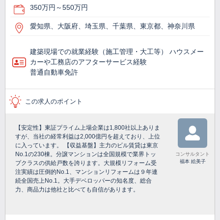
350万円～550万円
愛知県、大阪府、埼玉県、千葉県、東京都、神奈川県
建築現場での就業経験（施工管理・大工等） ハウスメー
カーや工務店のアフターサービス経験
普通自動車免許
この求人のポイント
【安定性】東証プライム上場企業は1,800社以上ありま
すが、当社の経常利益は2,000億円を超えており、上位
に入っています。 【収益基盤】主力のビル賃貸は東京
No.1の230棟。分譲マンションは全国規模で業界トッ
コンサルタント
福本 絵美子
プクラスの供給戸数を誇ります。大規模リフォーム受
注実績は圧倒的No.1、マンションリフォームは９年連
続全国売上No.1。大手デベロッパーの知名度、総合
力、商品力は他社と比べても自信があります。