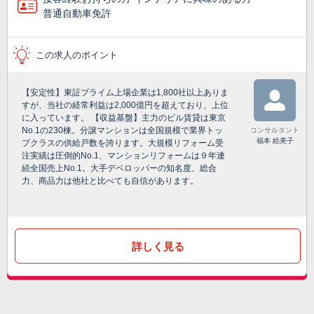
普通自動車免許
この求人のポイント
【安定性】東証プライム上場企業は1,800社以上ありま
すが、当社の経常利益は2,000億円を超えており、上位
に入っています。 【収益基盤】主力のビル賃貸は東京
No.1の230棟。分譲マンションは全国規模で業界トッ
コンサルタント
福本 絵美子
プクラスの供給戸数を誇ります。大規模リフォーム受
注実績は圧倒的No.1、マンションリフォームは９年連
続全国売上No.1。大手デベロッパーの知名度、総合
力、商品力は他社と比べても自信があります。
詳しく見る