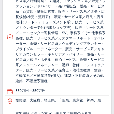
ビス系／店舗開発・FC開発、ファッション系／販売・フ
ァッションアドバイザー・売り場担当、販売・サービス
系／百貨店・量販店営業、販売・サービス系／店長・店
長候補(小売・流通系)、販売・サービス系／店長・店長
候補(フード・アミューズメント系)、販売・サービス系
／カウンター受付(携帯ショップ等)、販売・サービス系
／コールセンター運営管理・SV、事務系／その他事務系
職種、販売・サービス系／カスタマーサポート・オペレ
ーター、販売・サービス系／ウェディングプランナー・
ブライダルコーディネーター、販売・サービス系／キャ
リアカウンセラー・キャリアアドバイザー、販売・サー
ビス系／旅行・ホテル・宿泊サービス、販売・サービス
系／スクールマネージャー・講師・教師・インストラク
ター、販売・サービス系／保育士・幼稚園教諭、建築・
不動産系／不動産営業(個人)、建築・不動産系／その他
建築・不動産系職種
350万円～350万円
愛知県、大阪府、埼玉県、千葉県、東京都、神奈川県
接客経験お持ちの方 インテリアに興味のある方