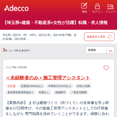
登録
ログイン
メニュー
【埼玉県×建築・不動産系×女性が活躍】転職・求人情報
埼玉県／設計(S・RC・SRC)、設計(土木)、設計(木造/戸建)、設
検索条件を変更
計(設備)、設計(内装 …
3
件（1～3件を表示中）
ジョブNo.741159
＜未経験者のみ＞施工管理アシスタント
正社員
従業員1000名以上
年間休日120日以上
女性が活躍
産休育休取得実績あり
転勤なし
未経験可
一部在宅勤務
【業務内容】 まずは建物づくり（街づくり）の全体像を学ぶ研
修を17日間学び、その後施工管理アシスタントとしてOJT研修
をしながら 専門知識を深めていくことができます。経験に合わ