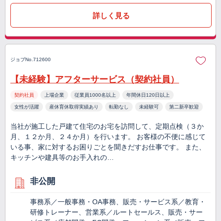
詳しく見る
ジョブNo.712600
【未経験】アフターサービス（契約社員）
契約社員
上場企業
従業員1000名以上
年間休日120日以上
女性が活躍
産休育休取得実績あり
転勤なし
未経験可
第二新卒歓迎
当社が施工した戸建て住宅のお宅を訪問して、定期点検（３か
月、１２か月、２４か月）を行います。 お客様の不便に感じて
いる事、家に対するお困りごとを聞きだすお仕事です。 また、
キッチンや建具等のお手入れの…
非公開
事務系／一般事務・OA事務、販売・サービス系／教育・
研修トレーナー、営業系／ルートセールス、販売・サー