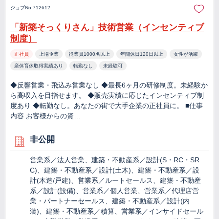
ジョブNo.712612
「新築そっくりさん」技術営業（インセンティブ
制度）
正社員
上場企業
従業員1000名以上
年間休日120日以上
女性が活躍
産休育休取得実績あり
転勤なし
未経験可
◆反響営業・飛込み営業なし ◆最長6ヶ月の研修制度。未経験か
ら高収入を目指せます。 ◆販売実績に応じたインセンティブ制
度あり ◆転勤なし。あなたの街で大手企業の正社員に。 ■仕事
内容 お客様からの資…
非公開
営業系／法人営業、建築・不動産系／設計(S・RC・SR
C)、建築・不動産系／設計(土木)、建築・不動産系／設
計(木造/戸建)、営業系／ルートセールス、建築・不動産
系／設計(設備)、営業系／個人営業、営業系／代理店営
業・パートナーセールス、建築・不動産系／設計(内
装)、建築・不動産系／積算、営業系／インサイドセール