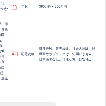
(土
年収
360万円～500万円
木造/
県、徳
、青森
静岡
石川
岡山
職種経験、業界経験、社会人経験、転
宮城
応募資格
職回数やブランクは一切問いません。
福井
日本語で会話が可能な方（目安N…
奈良
山口
山形
、鹿児