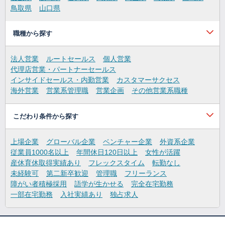
鳥取県
山口県
職種から探す
法人営業
ルートセールス
個人営業
代理店営業・パートナーセールス
インサイドセールス・内勤営業
カスタマーサクセス
海外営業
営業系管理職
営業企画
その他営業系職種
こだわり条件から探す
上場企業
グローバル企業
ベンチャー企業
外資系企業
従業員1000名以上
年間休日120日以上
女性が活躍
産休育休取得実績あり
フレックスタイム
転勤なし
未経験可
第二新卒歓迎
管理職
フリーランス
障がい者積極採用
語学が生かせる
完全在宅勤務
一部在宅勤務
入社実績あり
独占求人