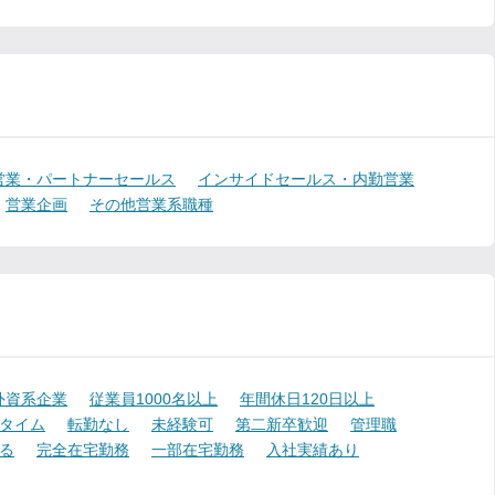
営業・パートナーセールス
インサイドセールス・内勤営業
営業企画
その他営業系職種
外資系企業
従業員1000名以上
年間休日120日以上
タイム
転勤なし
未経験可
第二新卒歓迎
管理職
る
完全在宅勤務
一部在宅勤務
入社実績あり