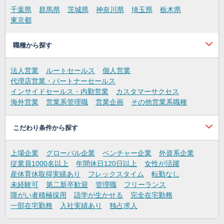
千葉県
群馬県
茨城県
神奈川県
埼玉県
栃木県
東京都
職種から探す
法人営業
ルートセールス
個人営業
代理店営業・パートナーセールス
インサイドセールス・内勤営業
カスタマーサクセス
海外営業
営業系管理職
営業企画
その他営業系職種
こだわり条件から探す
上場企業
グローバル企業
ベンチャー企業
外資系企業
従業員1000名以上
年間休日120日以上
女性が活躍
産休育休取得実績あり
フレックスタイム
転勤なし
未経験可
第二新卒歓迎
管理職
フリーランス
障がい者積極採用
語学が生かせる
完全在宅勤務
一部在宅勤務
入社実績あり
独占求人