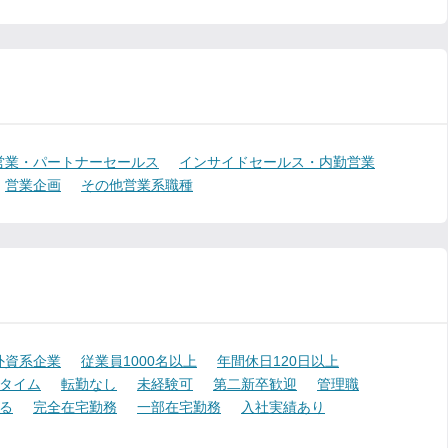
営業・パートナーセールス
インサイドセールス・内勤営業
営業企画
その他営業系職種
外資系企業
従業員1000名以上
年間休日120日以上
タイム
転勤なし
未経験可
第二新卒歓迎
管理職
る
完全在宅勤務
一部在宅勤務
入社実績あり