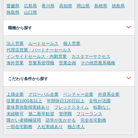
愛媛県
広島県
香川県
高知県
岡山県
島根県
徳島県
鳥取県
山口県
職種から探す
法人営業
ルートセールス
個人営業
代理店営業・パートナーセールス
インサイドセールス・内勤営業
カスタマーサクセス
海外営業
営業系管理職
営業企画
その他営業系職種
こだわり条件から探す
上場企業
グローバル企業
ベンチャー企業
外資系企業
従業員1000名以上
年間休日120日以上
女性が活躍
産休育休取得実績あり
フレックスタイム
転勤なし
未経験可
第二新卒歓迎
管理職
フリーランス
障がい者積極採用
語学が生かせる
完全在宅勤務
一部在宅勤務
入社実績あり
独占求人