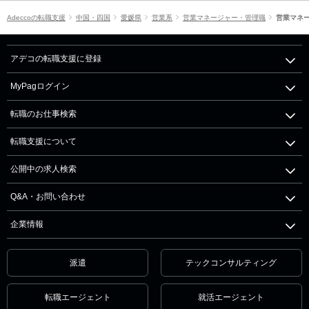
Adeccoの転職支援
中国・四国
愛媛県
営業系
営業マネージャー・管理職
営業マネ
アデコの転職支援に登録
MyPagログイン
転職のお仕事検索
転職支援について
公開中の求人検索
Q&A・お問い合わせ
企業情報
派遣
テックコンサルティング
転職エージェント
就活エージェント