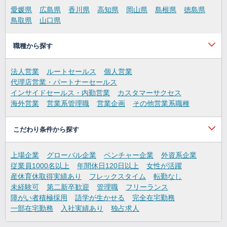
愛媛県
広島県
香川県
高知県
岡山県
島根県
徳島県
鳥取県
山口県
職種から探す
法人営業
ルートセールス
個人営業
代理店営業・パートナーセールス
インサイドセールス・内勤営業
カスタマーサクセス
海外営業
営業系管理職
営業企画
その他営業系職種
こだわり条件から探す
上場企業
グローバル企業
ベンチャー企業
外資系企業
従業員1000名以上
年間休日120日以上
女性が活躍
産休育休取得実績あり
フレックスタイム
転勤なし
未経験可
第二新卒歓迎
管理職
フリーランス
障がい者積極採用
語学が生かせる
完全在宅勤務
一部在宅勤務
入社実績あり
独占求人