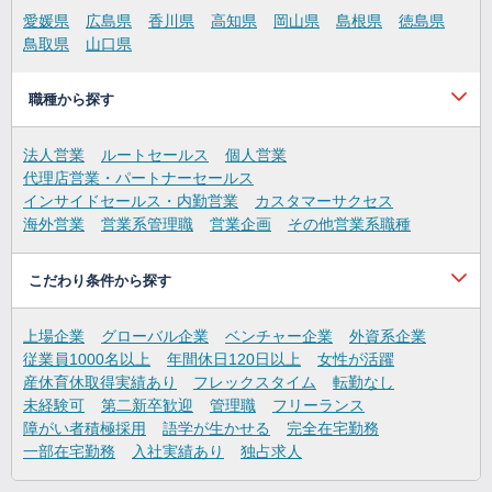
愛媛県
広島県
香川県
高知県
岡山県
島根県
徳島県
鳥取県
山口県
職種から探す
法人営業
ルートセールス
個人営業
代理店営業・パートナーセールス
インサイドセールス・内勤営業
カスタマーサクセス
海外営業
営業系管理職
営業企画
その他営業系職種
こだわり条件から探す
上場企業
グローバル企業
ベンチャー企業
外資系企業
従業員1000名以上
年間休日120日以上
女性が活躍
産休育休取得実績あり
フレックスタイム
転勤なし
未経験可
第二新卒歓迎
管理職
フリーランス
障がい者積極採用
語学が生かせる
完全在宅勤務
一部在宅勤務
入社実績あり
独占求人