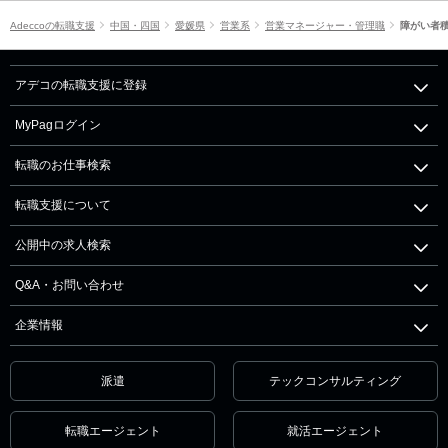
Adeccoの転職支援
中国・四国
愛媛県
営業系
営業マネージャー・管理職
障がい者
アデコの転職支援に登録
MyPagログイン
転職のお仕事検索
転職支援について
公開中の求人検索
Q&A・お問い合わせ
企業情報
派遣
テックコンサルティング
転職エージェント
就活エージェント