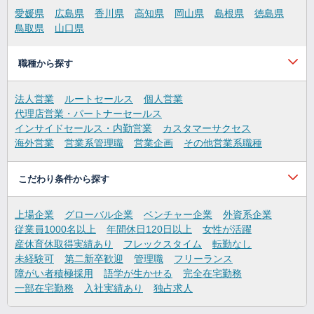
愛媛県
広島県
香川県
高知県
岡山県
島根県
徳島県
鳥取県
山口県
職種から探す
法人営業
ルートセールス
個人営業
代理店営業・パートナーセールス
インサイドセールス・内勤営業
カスタマーサクセス
海外営業
営業系管理職
営業企画
その他営業系職種
こだわり条件から探す
上場企業
グローバル企業
ベンチャー企業
外資系企業
従業員1000名以上
年間休日120日以上
女性が活躍
産休育休取得実績あり
フレックスタイム
転勤なし
未経験可
第二新卒歓迎
管理職
フリーランス
障がい者積極採用
語学が生かせる
完全在宅勤務
一部在宅勤務
入社実績あり
独占求人