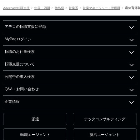
Adeccoの転職支援
中国・四国
徳島県
営業系
営業マネージャー・管理職
産休育休
アデコの転職支援に登録
MyPagログイン
転職のお仕事検索
転職支援について
公開中の求人検索
Q&A・お問い合わせ
企業情報
派遣
テックコンサルティング
転職エージェント
就活エージェント