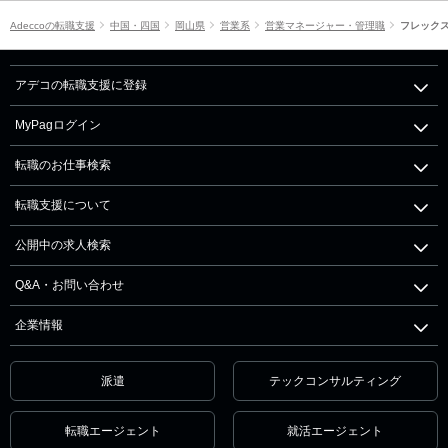
Adeccoの転職支援
中国・四国
岡山県
営業系
営業マネージャー・管理職
フレック
アデコの転職支援に登録
MyPagログイン
転職のお仕事検索
転職支援について
公開中の求人検索
Q&A・お問い合わせ
企業情報
派遣
テックコンサルティング
転職エージェント
就活エージェント