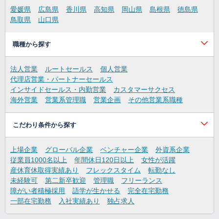
愛媛県
広島県
香川県
高知県
岡山県
島根県
徳島県
鳥取県
山口県
職種から探す
法人営業
ルートセールス
個人営業
代理店営業・パートナーセールス
インサイドセールス・内勤営業
カスタマーサクセス
海外営業
営業系管理職
営業企画
その他営業系職種
こだわり条件から探す
上場企業
グローバル企業
ベンチャー企業
外資系企業
従業員1000名以上
年間休日120日以上
女性が活躍
産休育休取得実績あり
フレックスタイム
転勤なし
未経験可
第二新卒歓迎
管理職
フリーランス
障がい者積極採用
語学が生かせる
完全在宅勤務
一部在宅勤務
入社実績あり
独占求人