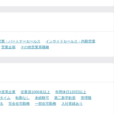
営業・パートナーセールス
インサイドセールス・内勤営業
営業企画
その他営業系職種
外資系企業
従業員1000名以上
年間休日120日以上
タイム
転勤なし
未経験可
第二新卒歓迎
管理職
る
完全在宅勤務
一部在宅勤務
入社実績あり