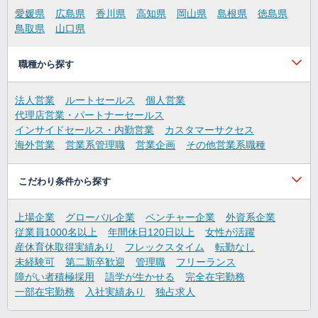
愛媛県
広島県
香川県
高知県
岡山県
島根県
徳島県
鳥取県
山口県
職種から探す
法人営業
ルートセールス
個人営業
代理店営業・パートナーセールス
インサイドセールス・内勤営業
カスタマーサクセス
海外営業
営業系管理職
営業企画
その他営業系職種
こだわり条件から探す
上場企業
グローバル企業
ベンチャー企業
外資系企業
従業員1000名以上
年間休日120日以上
女性が活躍
産休育休取得実績あり
フレックスタイム
転勤なし
未経験可
第二新卒歓迎
管理職
フリーランス
障がい者積極採用
語学が生かせる
完全在宅勤務
一部在宅勤務
入社実績あり
独占求人