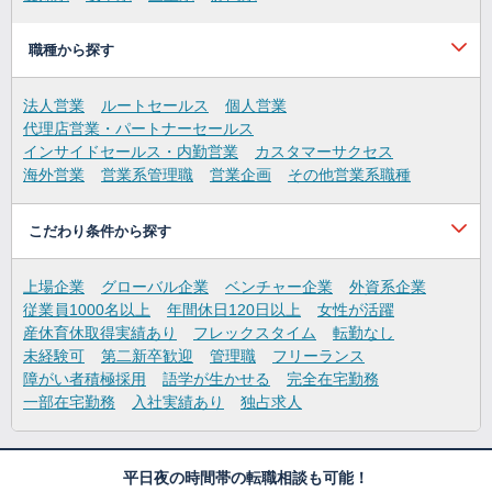
職種から探す
法人営業
ルートセールス
個人営業
代理店営業・パートナーセールス
インサイドセールス・内勤営業
カスタマーサクセス
海外営業
営業系管理職
営業企画
その他営業系職種
こだわり条件から探す
上場企業
グローバル企業
ベンチャー企業
外資系企業
従業員1000名以上
年間休日120日以上
女性が活躍
産休育休取得実績あり
フレックスタイム
転勤なし
未経験可
第二新卒歓迎
管理職
フリーランス
障がい者積極採用
語学が生かせる
完全在宅勤務
一部在宅勤務
入社実績あり
独占求人
平日夜の時間帯の転職相談も可能！