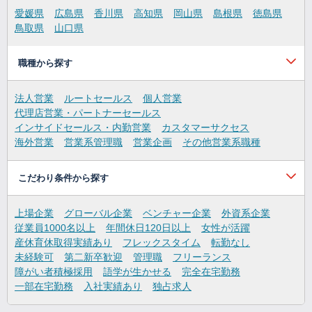
愛媛県
広島県
香川県
高知県
岡山県
島根県
徳島県
鳥取県
山口県
職種から探す
法人営業
ルートセールス
個人営業
代理店営業・パートナーセールス
インサイドセールス・内勤営業
カスタマーサクセス
海外営業
営業系管理職
営業企画
その他営業系職種
こだわり条件から探す
上場企業
グローバル企業
ベンチャー企業
外資系企業
従業員1000名以上
年間休日120日以上
女性が活躍
産休育休取得実績あり
フレックスタイム
転勤なし
未経験可
第二新卒歓迎
管理職
フリーランス
障がい者積極採用
語学が生かせる
完全在宅勤務
一部在宅勤務
入社実績あり
独占求人