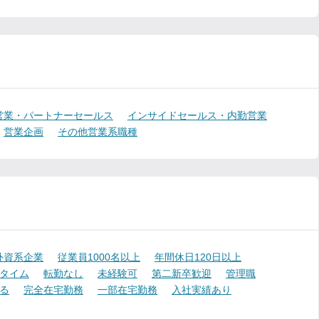
営業・パートナーセールス
インサイドセールス・内勤営業
営業企画
その他営業系職種
外資系企業
従業員1000名以上
年間休日120日以上
タイム
転勤なし
未経験可
第二新卒歓迎
管理職
る
完全在宅勤務
一部在宅勤務
入社実績あり