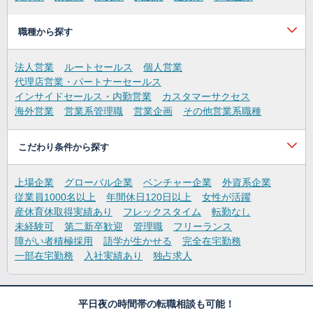
職種から探す
法人営業
ルートセールス
個人営業
代理店営業・パートナーセールス
インサイドセールス・内勤営業
カスタマーサクセス
海外営業
営業系管理職
営業企画
その他営業系職種
こだわり条件から探す
上場企業
グローバル企業
ベンチャー企業
外資系企業
従業員1000名以上
年間休日120日以上
女性が活躍
産休育休取得実績あり
フレックスタイム
転勤なし
未経験可
第二新卒歓迎
管理職
フリーランス
障がい者積極採用
語学が生かせる
完全在宅勤務
一部在宅勤務
入社実績あり
独占求人
平日夜の時間帯の転職相談も可能！