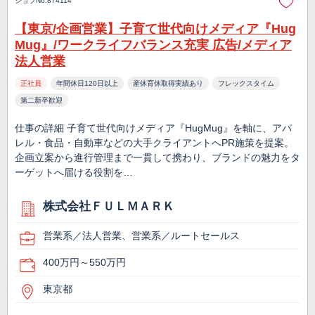
ジョブNo.874114
【東京/企画営業】子育て世代向けメディア『Hug
Mug』/ワークライフバランス充実 広告/メディア
法人営業
正社員
年間休日120日以上
産休育休取得実績あり
フレックスタイム
第二新卒歓迎
仕事の詳細 子育て世代向けメディア『HugMug』を軸に、アパ
レル・食品・自動車などの大手クライアントへPR施策を提案。
企画立案から進行管理まで一貫して携わり、ブランドの魅力をタ
ーゲットへ届ける役割を…
株式会社ＦＵＬＭＡＲＫ
営業系／法人営業、営業系／ルートセールス
400万円～550万円
東京都