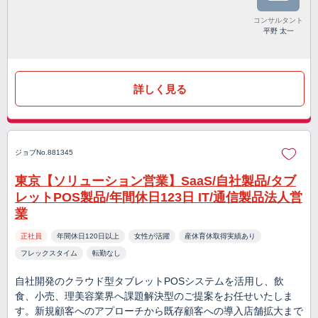
コンサルタント
平野 太一
詳しく見る
ジョブNo.881345
東京【ソリューション営業】SaaS/自社製品/タブ
レットPOS製品/年間休日123日 IT/通信製品法人営
業
正社員
年間休日120日以上
女性が活躍
産休育休取得実績あり
フレックスタイム
転勤なし
自社開発のクラウド型タブレットPOSシステムを活用し、飲
食、小売、理美容業界へ課題解決型のご提案をお任せいたしま
す。新規顧客へのアプローチから既存顧客への導入店舗拡大まで