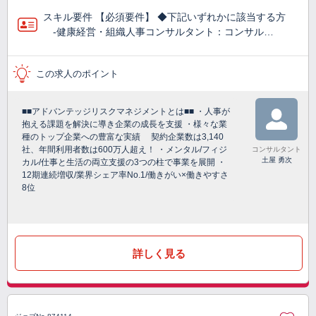
スキル要件 【必須要件】 ◆下記いずれかに該当する方
-健康経営・組織人事コンサルタント：コンサル…
この求人のポイント
■■アドバンテッジリスクマネジメントとは■■ ・人事が
抱える課題を解決に導き企業の成長を支援 ・様々な業
種のトップ企業への豊富な実績 契約企業数は3,140
社、年間利用者数は600万人超え！ ・メンタル/フィジ
コンサルタント
土屋 勇次
カル/仕事と生活の両立支援の3つの柱で事業を展開 ・
12期連続増収/業界シェア率No.1/働きがい×働きやすさ
8位
詳しく見る