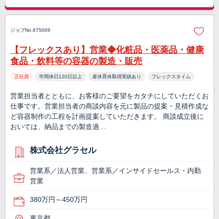
ジョブNo.875069
【フレックスあり】営業◆化粧品・医薬品・健康
食品・飲料等の容器の製造・販売
正社員
年間休日120日以上
産休育休取得実績あり
フレックスタイム
営業担当者とともに、お客様のご要望をカタチにしていただくお
仕事です。営業担当者の商談内容を元に製品の提案・見積作成な
ど容器制作の工程を計画提案していただきます。 商談成立後に
おいては、納品までの製造過…
株式会社グラセル
営業系／法人営業、営業系／インサイドセールス・内勤
営業
380万円～450万円
東京都