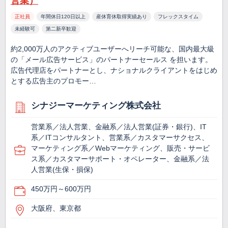
営業）
正社員
年間休日120日以上
産休育休取得実績あり
フレックスタイム
未経験可
第二新卒歓迎
約2,000万人のアクティブユーザーへリーチ可能な、国内最大級
の「メール広告サービス」のパートナーセールス を担います。
広告代理店をパートナーとし、ナショナルクライアントをはじめ
とする広告主のプロモー…
シナジーマーケティング株式会社
営業系／法人営業、金融系／法人営業(証券・銀行)、IT
系／ITコンサルタント、営業系／カスタマーサクセス、
マーケティング系／Webマーケティング、販売・サービ
ス系／カスタマーサポート・オペレーター、金融系／法
人営業(生保・損保)
450万円～600万円
大阪府、東京都