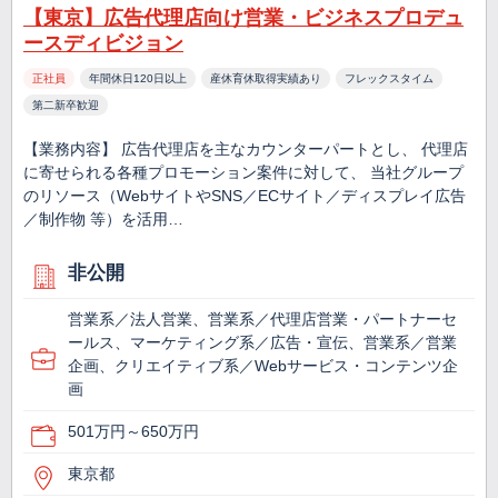
【東京】広告代理店向け営業・ビジネスプロデュ
ースディビジョン
正社員
年間休日120日以上
産休育休取得実績あり
フレックスタイム
第二新卒歓迎
【業務内容】 広告代理店を主なカウンターパートとし、 代理店
に寄せられる各種プロモーション案件に対して、 当社グループ
のリソース（WebサイトやSNS／ECサイト／ディスプレイ広告
／制作物 等）を活用…
非公開
営業系／法人営業、営業系／代理店営業・パートナーセ
ールス、マーケティング系／広告・宣伝、営業系／営業
企画、クリエイティブ系／Webサービス・コンテンツ企
画
501万円～650万円
東京都