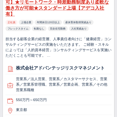
可】★リモートワーク・時差勤務制度あり柔軟な
働き方が可能★スタンダード上場【アデコ入社
有】
正社員
上場企業
年間休日120日以上
産休育休取得実績あり
フレックスタイム
転勤なし
完全在宅勤務
入社実績あり
担当する顧客企業の経営層、人事責任者向けに「健康経営」コン
サルティングサービスの実施をいただきます。 ご経験・スキル
によっては「人的資本経営」コンサルティングサービスを実施い
ただくことも可能です。 …
株式会社アドバンテッジリスクマネジメント
営業系／法人営業、営業系／カスタマーサクセス、営業
系／営業系管理職、営業系／営業企画、営業系／その他
営業系職種
550万円～650万円
東京都