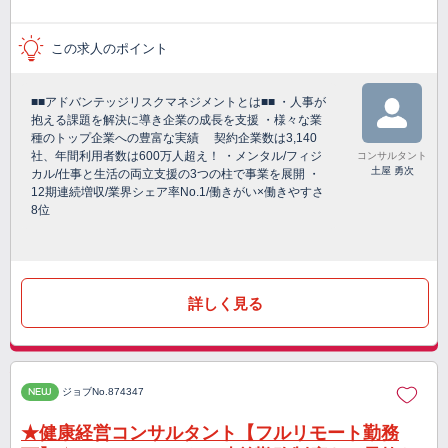
この求人のポイント
■■アドバンテッジリスクマネジメントとは■■ ・人事が
抱える課題を解決に導き企業の成長を支援 ・様々な業
種のトップ企業への豊富な実績 契約企業数は3,140
社、年間利用者数は600万人超え！ ・メンタル/フィジ
コンサルタント
土屋 勇次
カル/仕事と生活の両立支援の3つの柱で事業を展開 ・
12期連続増収/業界シェア率No.1/働きがい×働きやすさ
8位
詳しく見る
NEW
ジョブNo.874347
★健康経営コンサルタント【フルリモート勤務