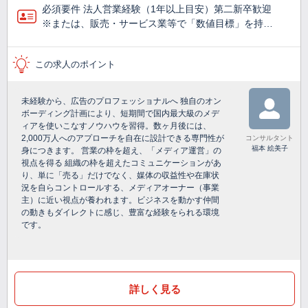
必須要件 法人営業経験（1年以上目安）第二新卒歓迎
※または、販売・サービス業等で「数値目標」を持…
この求人のポイント
未経験から、広告のプロフェッショナルへ 独自のオン
ボーディング計画により、短期間で国内最大級のメデ
ィアを使いこなすノウハウを習得。数ヶ月後には、
2,000万人へのアプローチを自在に設計できる専門性が
コンサルタント
福本 絵美子
身につきます。 営業の枠を超え、「メディア運営」の
視点を得る 組織の枠を超えたコミュニケーションがあ
り、単に「売る」だけでなく、媒体の収益性や在庫状
況を自らコントロールする、メディアオーナー（事業
主）に近い視点が養われます。ビジネスを動かす仲間
の動きもダイレクトに感じ、豊富な経験をられる環境
です。
詳しく見る