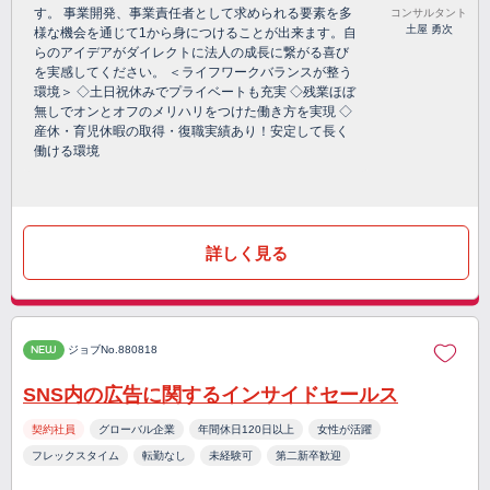
す。 事業開発、事業責任者として求められる要素を多
コンサルタント
土屋 勇次
様な機会を通じて1から身につけることが出来ます。自
らのアイデアがダイレクトに法人の成長に繋がる喜び
を実感してください。 ＜ライフワークバランスが整う
環境＞ ◇土日祝休みでプライベートも充実 ◇残業ほぼ
無しでオンとオフのメリハリをつけた働き方を実現 ◇
産休・育児休暇の取得・復職実績あり！安定して長く
働ける環境
詳しく見る
NEW
ジョブNo.880818
SNS内の広告に関するインサイドセールス
契約社員
グローバル企業
年間休日120日以上
女性が活躍
フレックスタイム
転勤なし
未経験可
第二新卒歓迎