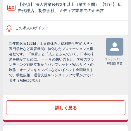
【必須】 法人営業経験2年以上（業界不問） 【歓迎】 広
告代理店、制作会社、メディア業界での企画営…
この求人のポイント
◎年間休日122日／土日祝休み／福利厚生充実 大学・
専門学校など教育機関に特化したプロモーション支援
会社です。 「教育」と「人」と歩んでいく。日本の未
来を動かすために。 ーーその想いのもと、学校のブラ
コンサルタント
與那覇 萌菜
ンディング戦略立案からパンフレット・Webサイトの
制作、オープンキャンパスなどのイベント企画運営ま
で、学校広報・運営支援をワンストップで手がけてい
ます（Adecco求人）
詳しく見る