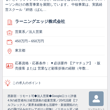
ーソン向けの教育事業を展開しています。 中核事業は、実践経
営スクール『絆徳（ばん…
ラーニングエッジ株式会社
営業系／法人営業
450万円～650万円
東京都
応募資格・応募条件： ▼必須要件 【アマチュア】 ・販
売接客 または 営業など顧客折衝の経験（年数…
この求人のポイント
西新宿・リモート可◆法人営業◆Google口コミ評価
4.9の経営者向け経営講座の提案営業／20代活躍 【フ
ルフレックス／業界未経験者も活躍中・新規開拓のた
めの飛び込みやテレアポは一切無し／リモート可／経
コンサルタント