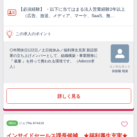
【必須経験】 ・以下に当てはまる法人営業経験2年以上
（広告、放送、メディア、マーケ、SaaS、無…
この求人のポイント
◎年間休日122日／土日祝休み／福利厚生充実 新設部
署の立ち上げメンバーとして、組織構築・事業開発に
『 裁量 』を持って携われる環境です。 （Adecco求
人）
コンサルタント
與那覇 萌菜
詳しく見る
NEW
ジョブNo.874416
インサイドセールス課長候補 ★福利厚生充実★