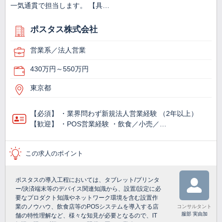
一気通貫で担当します。 【具…
ポスタス株式会社
営業系／法人営業
430万円～550万円
東京都
【必須】 ・業界問わず新規法人営業経験 （2年以上）
【歓迎】 ・POS営業経験 ・飲食／小売／…
この求人のポイント
ポスタスの導入工程においては、タブレット/プリンタ
ー/決済端末等のデバイス関連知識から、設置/設定に必
要なプロダクト知識やネットワーク環境を含む設置作
業のノウハウ、飲食店等のPOSシステムを導入する店
コンサルタント
服部 実由加
舗の特性理解など、様々な知見が必要となるので、IT