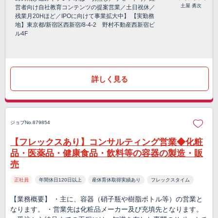
土屋 勇次
営者向け自社教育コンテンツの提案営業／土日祝休／
残業月20Hほど／IPOに向けて事業拡大中】 【実勤務
地】東京都/新宿区西新宿/8-4-2 野村不動産西新宿ビ
ル4F
詳しく見る
ジョブNo.879854
【フレックスあり】コンサルティング営業◆化粧
品・医薬品・健康食品・飲料等の容器の製造・販
売
正社員
年間休日120日以上
産休育休取得実績あり
フレックスタイム
【業務概要】 ・主に、容器（硝子瓶や樹脂ボトル等）の営業と
なります。 ・営業先は化粧品メーカー及び充填先となります。