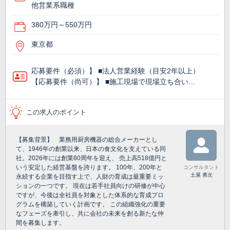
他営業系職種
380万円～550万円
東京都
応募要件（必須）】 ■法人営業経験（目安2年以上）
【応募要件（尚可）】 ■施工現場で現場立ち合い…
この求人のポイント
【募集背景】 業務用厨房機器の総合メーカーとし
て、1946年の創業以来、日本の食文化を支えている同
社。2026年には創業80周年を迎え、 売上高518億円と
いう安定した経営基盤を誇ります。 100年、200年と
コンサルタント
土屋 勇次
永続する企業を目指す上で、人財の育成は最重要ミッ
ションの一つです。 現在は若手社員向けの研修が中心
ですが、今後は全社員を対象とした体系的な育成プロ
グラムを構築していく計画です。 この組織強化の重要
なフェーズを牽引し、共に会社の未来を創る新たな仲
間を募集します。