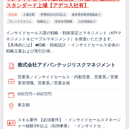
スタンダード上場【アデコ入社有】
正社員
上場企業
年間休日120日以上
産休育休取得実績あり
フレックスタイム
転勤なし
完全在宅勤務
入社実績あり
インサイドセールス課の戦略・戦術策定とマネジメント（KPIマ
ネジメント＆ピープルマネジメント）を推進いただきます。
【具体的には】 ■戦略・戦術設計 ・インサイドセールス全体の
戦略立案および実行計画…
株式会社アドバンテッジリスクマネジメント
営業系／インサイドセールス・内勤営業、営業系／営業
系管理職、営業系／営業企画
600万円～650万円
東京都
スキル要件 【必須要件】 ・インサイドセールスマネージ
ャー経験3年以上（B2B事業） ・インサイドセ…