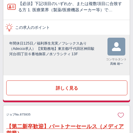
【必須】下記項目のいずれか、または複数項目に合致す
る方 1. 医療業界（製薬/医療機器メーカー等）で…
この求人のポイント
年間休日125日／福利厚生充実／フレックスあり
（Adecco求人） 【実勤務地】東京都/千代田区神田駿
河台/四丁目６番地御茶ノ水ソラシティ 13F
コンサルタント
髙橋 雄一
詳しく見る
ジョブNo.875935
【第二新卒歓迎】パートナーセールス（メディア