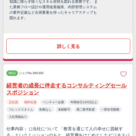
知識に限らず様々なスキル習得を図れる業務です。 ま
た業務フロー設計や運用改善施策、内部管理システム
の要件定義など企画要素を持ったキャリアステップも
図れます。
詳しく見る
NEW
ジョブNo.880396
経営者の成長に伴走するコンサルティングセール
スポジション
正社員
契約社員
ベンチャー企業
年間休日120日以上
フレックスタイム
転勤なし
未経験可
第二新卒歓迎
一部在宅勤務
入社実績あり
仕事内容： ◻︎当社について 「教育を通じて人の幸せに貢献す
る」というミッションのもと、経営層をはじめとしたビジネスパ