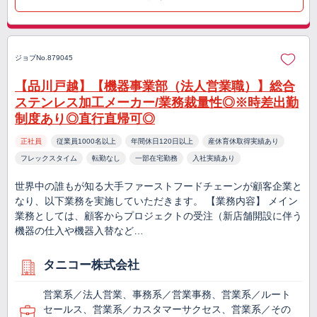
ジョブNo.879045
【品川戸越】【機器事業部（法人営業職）】総合
ステンレス加工メーカー/業務裁量性◎※時差出勤
制度あり◎直行直帰可◎
正社員
従業員1000名以上
年間休日120日以上
産休育休取得実績あり
フレックスタイム
転勤なし
一部在宅勤務
入社実績あり
世界中の誰もが知る大手ファーストフードチェーンが顧客企業と
なり、以下業務を実施していただきます。 【業務内容】 メイン
業務としては、顧客からプロジェクトの受注（新店舗開設に伴う
機器の仕入や機器入替など…
タニコー株式会社
営業系／法人営業、事務系／営業事務、営業系／ルート
セールス、営業系／カスタマーサクセス、営業系／その