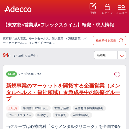
登録
ログイン
メニュー
【東京都×営業系×フレックスタイム】転職・求人情報
東京都／法人営業、ルートセールス、個人営業、代理店営業・パ
検索条件を変更
ートナーセールス、インサイドセール …
94
件（1～20件を表示中）
NEW
ジョブNo.882755
新規事業のマーケットを開拓する企画営業（メン
タルヘルス・福祉領域）★急成長中の医療グルー
プ
正社員
年間休日120日以上
女性が活躍
産休育休取得実績あり
フレックスタイム
転勤なし
未経験可
入社実績あり
当グループは心療内科「ゆうメンタルクリニック」を全国で9か