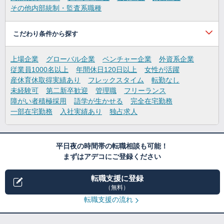
その他内部統制・監査系職種
こだわり条件から探す
上場企業
グローバル企業
ベンチャー企業
外資系企業
従業員1000名以上
年間休日120日以上
女性が活躍
産休育休取得実績あり
フレックスタイム
転勤なし
未経験可
第二新卒歓迎
管理職
フリーランス
障がい者積極採用
語学が生かせる
完全在宅勤務
一部在宅勤務
入社実績あり
独占求人
平日夜の時間帯の転職相談も可能！
まずはアデコにご登録ください
転職支援に登録
（無料）
転職支援の流れ