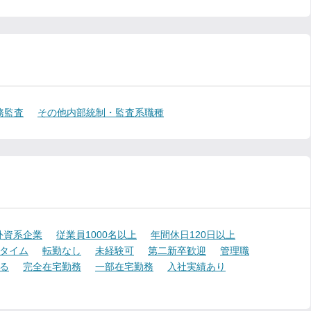
務監査
その他内部統制・監査系職種
外資系企業
従業員1000名以上
年間休日120日以上
タイム
転勤なし
未経験可
第二新卒歓迎
管理職
る
完全在宅勤務
一部在宅勤務
入社実績あり