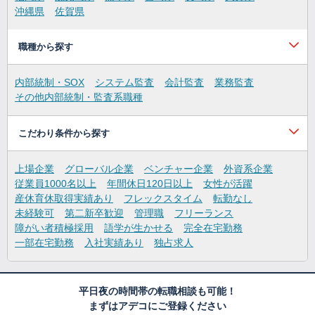
沖縄県
佐賀県
職種から探す
内部統制・SOX
システム監査
会計監査
業務監査
その他内部統制・監査系職種
こだわり条件から探す
上場企業
グローバル企業
ベンチャー企業
外資系企業
従業員1000名以上
年間休日120日以上
女性が活躍
産休育休取得実績あり
フレックスタイム
転勤なし
未経験可
第二新卒歓迎
管理職
フリーランス
障がい者積極採用
語学が生かせる
完全在宅勤務
一部在宅勤務
入社実績あり
独占求人
平日夜の時間帯の転職相談も可能！
まずはアデコにご登録ください