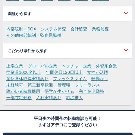
職種から探す
内部統制・SOX
システム監査
会計監査
業務監査
その他内部統制・監査系職種
こだわり条件から探す
上場企業
グローバル企業
ベンチャー企業
外資系企業
従業員1000名以上
年間休日120日以上
女性が活躍
産休育休取得実績あり
フレックスタイム
転勤なし
未経験可
第二新卒歓迎
管理職
フリーランス
障がい者積極採用
語学が生かせる
完全在宅勤務
一部在宅勤務
入社実績あり
独占求人
平日夜の時間帯の転職相談も可能！
まずはアデコにご登録ください