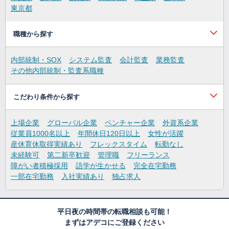
東京都
職種から探す
内部統制・SOX
システム監査
会計監査
業務監査
その他内部統制・監査系職種
こだわり条件から探す
上場企業
グローバル企業
ベンチャー企業
外資系企業
従業員1000名以上
年間休日120日以上
女性が活躍
産休育休取得実績あり
フレックスタイム
転勤なし
未経験可
第二新卒歓迎
管理職
フリーランス
障がい者積極採用
語学が生かせる
完全在宅勤務
一部在宅勤務
入社実績あり
独占求人
平日夜の時間帯の転職相談も可能！
まずはアデコにご登録ください