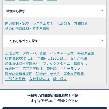
職種から探す
内部統制・SOX
システム監査
会計監査
業務監査
その他内部統制・監査系職種
こだわり条件から探す
上場企業
グローバル企業
ベンチャー企業
外資系企業
従業員1000名以上
年間休日120日以上
女性が活躍
産休育休取得実績あり
フレックスタイム
転勤なし
未経験可
第二新卒歓迎
管理職
フリーランス
障がい者積極採用
語学が生かせる
完全在宅勤務
一部在宅勤務
入社実績あり
独占求人
平日夜の時間帯の転職相談も可能！
まずはアデコにご登録ください