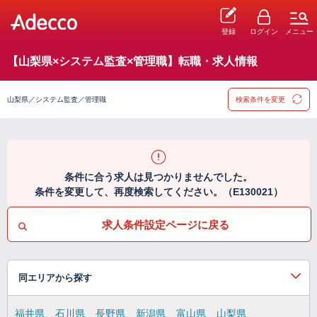
登録
ログイン
メニュー
【山梨県×システム監査×管理職】転職・求人情報
山梨県／システム監査／管理職
検索条件を変更
条件に合う求人は見つかりませんでした。
条件を変更して、再度検索してください。（E130021）
求人条件設定ページに戻る
同エリアから探す
福井県
石川県
長野県
新潟県
富山県
山梨県