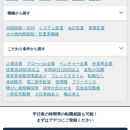
職種から探す
内部統制・SOX
システム監査
会計監査
業務監査
その他内部統制・監査系職種
こだわり条件から探す
上場企業
グローバル企業
ベンチャー企業
外資系企業
従業員1000名以上
年間休日120日以上
女性が活躍
産休育休取得実績あり
フレックスタイム
転勤なし
未経験可
第二新卒歓迎
管理職
フリーランス
障がい者積極採用
語学が生かせる
完全在宅勤務
一部在宅勤務
入社実績あり
独占求人
平日夜の時間帯の転職相談も可能！
まずはアデコにご登録ください