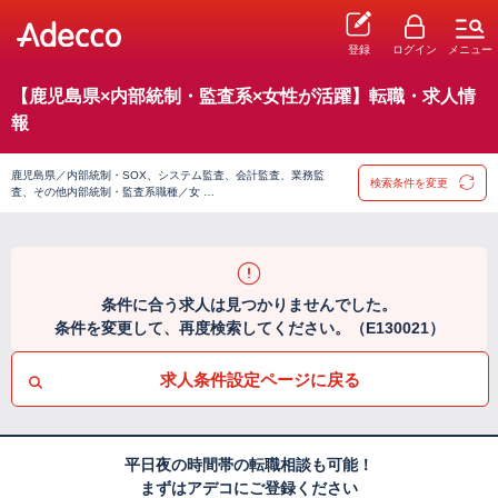
登録
ログイン
メニュー
【鹿児島県×内部統制・監査系×女性が活躍】転職・求人情
報
鹿児島県／内部統制・SOX、システム監査、会計監査、業務監
検索条件を変更
査、その他内部統制・監査系職種／女 …
条件に合う求人は見つかりませんでした。
条件を変更して、再度検索してください。（E130021）
求人条件設定ページに戻る
平日夜の時間帯の転職相談も可能！
まずはアデコにご登録ください