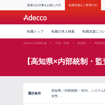
派遣のお仕事をお探しの方
転職支援をご希望の方
転職トップ
転職の求人検索
転職支援につ
Adeccoの転職支援
中国・四国
高知県
内部統
【高知県×内部統制・監
高知県／内部統制・SOX、システ
選択条件
女性 …