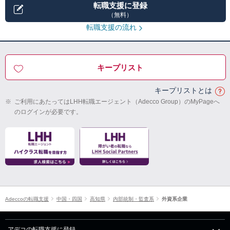
転職支援に登録
（無料）
転職支援の流れ
キープリスト
キープリストとは
※
ご利用にあたってはLHH転職エージェント（Adecco Group）のMyPageへ
のログインが必要です。
Adeccoの転職支援
中国・四国
高知県
内部統制・監査系
外資系企業
アデコの転職支援に登録