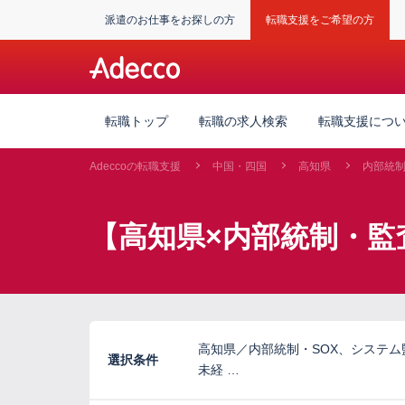
派遣のお仕事をお探しの方
転職支援をご希望の方
転職トップ
転職の求人検索
転職支援につ
Adeccoの転職支援
中国・四国
高知県
内部統
【高知県×内部統制・監
高知県／内部統制・SOX、システ
選択条件
未経 …