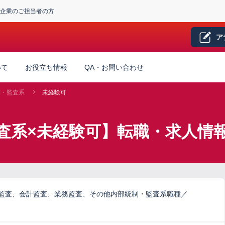
企業のご担当者の方
ア
いて
お役立ち情報
QA・お問い合わせ
制・監査系
未経験可
査系×未経験可】転職・求人情
ム監査、会計監査、業務監査、その他内部統制・監査系職種／