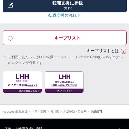
転職支援に登録
（無料）
転職支援の流れ
キープリスト
キープリストとは
※
ご利用にあたってはLHH転職エージェント（Adecco Group）のMyPageへ
のログインが必要です。
Adeccoの転職支援
中国・四国
香川県
内部統制・監査系
未経験可
アデコの転職支援に登録