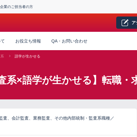
企業のご担当者の方
ア
いて
お役立ち情報
QA・お問い合わせ
査系
語学が生かせる
査系×語学が生かせる】転職・
ム監査、会計監査、業務監査、その他内部統制・監査系職種／