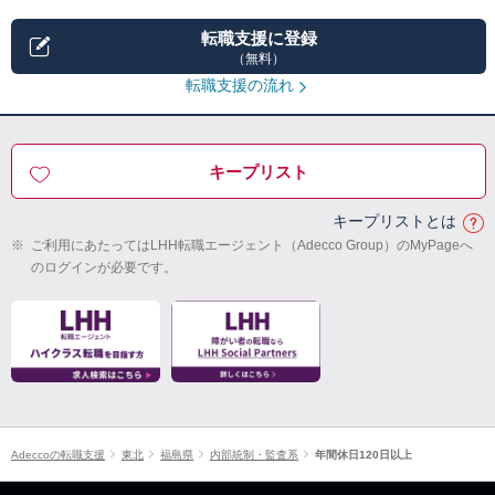
転職支援に登録
（無料）
転職支援の流れ
キープリスト
キープリストとは
※
ご利用にあたってはLHH転職エージェント（Adecco Group）のMyPageへ
のログインが必要です。
Adeccoの転職支援
東北
福島県
内部統制・監査系
年間休日120日以上