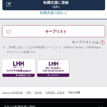
転職支援に登録
（無料）
転職支援の流れ
キープリスト
キープリストとは
※
ご利用にあたってはLHH転職エージェント（Adecco Group）のMyPageへ
のログインが必要です。
Adeccoの転職支援
関西
滋賀県
内部統制・監査系
女性が活躍
アデコの転職支援に登録