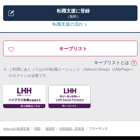
転職支援に登録
（無料）
転職支援の流れ
キープリスト
キープリストとは
※
ご利用にあたってはLHH転職エージェント（Adecco Group）のMyPageへ
のログインが必要です。
Adeccoの転職支援
関西
滋賀県
内部統制・監査系
フリーランス