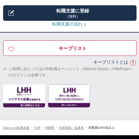
転職支援に登録
（無料）
転職支援の流れ
キープリスト
キープリストとは
※
ご利用にあたってはLHH転職エージェント（Adecco Group）のMyPageへ
のログインが必要です。
Adeccoの転職支援
九州
沖縄県
内部統制・監査系
従業員1000名以上