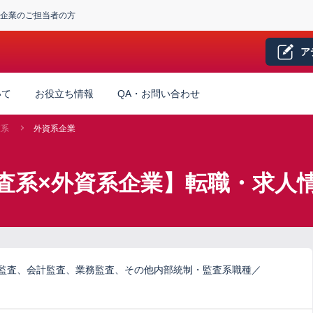
企業のご担当者の方
ア
いて
お役立ち情報
QA・お問い合わせ
査系
外資系企業
査系×外資系企業】転職・求人
ム監査、会計監査、業務監査、その他内部統制・監査系職種／