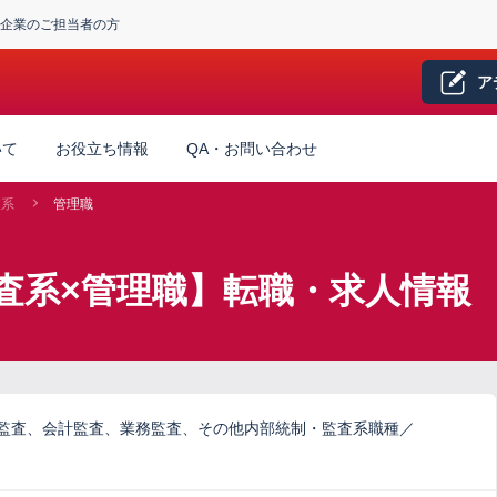
企業のご担当者の方
ア
いて
お役立ち情報
QA・お問い合わせ
査系
管理職
査系×管理職】転職・求人情報
ム監査、会計監査、業務監査、その他内部統制・監査系職種／