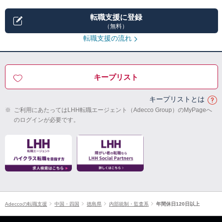
転職支援に登録
（無料）
転職支援の流れ
キープリスト
キープリストとは
※
ご利用にあたってはLHH転職エージェント（Adecco Group）のMyPageへ
のログインが必要です。
Adeccoの転職支援
中国・四国
徳島県
内部統制・監査系
年間休日120日以上