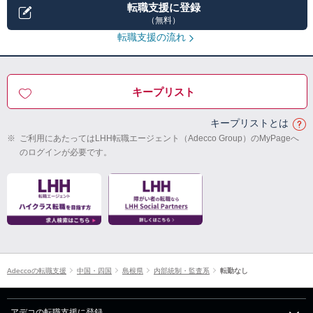
転職支援に登録
（無料）
転職支援の流れ
キープリスト
キープリストとは
※
ご利用にあたってはLHH転職エージェント（Adecco Group）のMyPageへ
のログインが必要です。
Adeccoの転職支援
中国・四国
島根県
内部統制・監査系
転勤なし
アデコの転職支援に登録