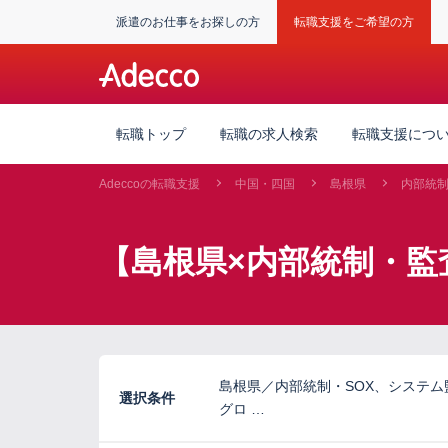
派遣のお仕事をお探しの方
転職支援をご希望の方
転職トップ
転職の求人検索
転職支援につ
Adeccoの転職支援
中国・四国
島根県
内部統
【島根県×内部統制・監
島根県／内部統制・SOX、システ
選択条件
グロ …