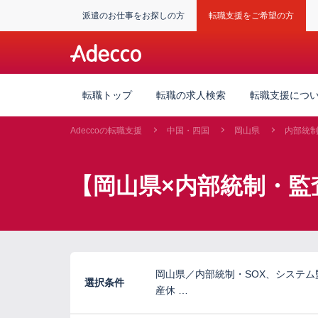
派遣のお仕事をお探しの方
転職支援をご希望の方
転職トップ
転職の求人検索
転職支援につ
Adeccoの転職支援
中国・四国
岡山県
内部統
【岡山県×内部統制・監
岡山県／内部統制・SOX、システ
選択条件
産休 …