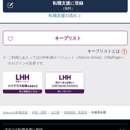
転職支援に登録
（無料）
転職支援の流れ
キープリスト
キープリストとは
※
ご利用にあたってはLHH転職エージェント（Adecco Group）のMyPageへ
のログインが必要です。
Adeccoの転職支援
中国・四国
山口県
内部統制・監査系
外資系企業
アデコの転職支援に登録