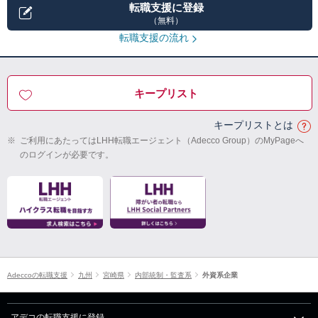
転職支援に登録
（無料）
転職支援の流れ
キープリスト
キープリストとは
※
ご利用にあたってはLHH転職エージェント（Adecco Group）のMyPageへ
のログインが必要です。
Adeccoの転職支援
九州
宮崎県
内部統制・監査系
外資系企業
アデコの転職支援に登録