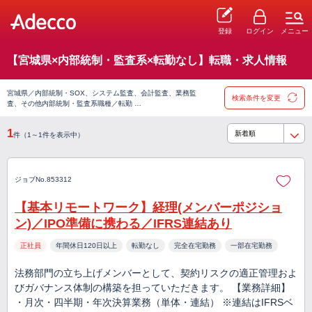
登録
ログイン
メニュー
【宮城県×内部統制・監査系×転勤なし】転職・求人情報
宮城県／内部統制・SOX、システム監査、会計監査、業務監
検索条件を変更
査、その他内部統制・監査系職種／転勤 …
1
件（1～1件を表示中）
ジョブNo.853312
【基本リモートワーク】経理(メンバーポジショ
ン)／IPO準備に携わる／IFRS連結あり
正社員
年間休日120日以上
転勤なし
完全在宅勤務
一部在宅勤務
法務部門の立ち上げメンバーとして、契約リスクの適正管理およ
びガバナンス体制の構築を担っていただきます。 【業務詳細】
・月次・四半期・年次決算業務（単体・連結） ※連結はIFRSベ