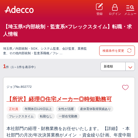
登録
ログイン
メニュー
【埼玉県×内部統制・監査系×フレックスタイム】転職・求
人情報
埼玉県／内部統制・SOX、システム監査、会計監査、業務監
検索条件を変更
査、その他内部統制・監査系職種／フレ …
1
件（1～1件を表示中）
ジョブNo.802772
【所沢】経理◎住宅メーカー◎時短勤務可
正社員
年間休日120日以上
女性が活躍
産休育休取得実績あり
フレックスタイム
転勤なし
一部在宅勤務
本社部門の経理・財務業務をお任せいたします。 【詳細】 ・本
社部門の月次/年次決算業務がメイン ・資金繰り/計画、年度中期