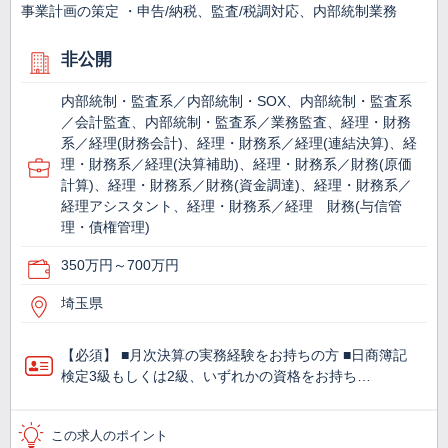
事業計画の策定 ・申告/納税、監査/税調対応、内部統制業務
非公開
内部統制・監査系／内部統制・SOX、内部統制・監査系
／会計監査、内部統制・監査系／業務監査、経理・財務
系／経理(財務会計)、経理・財務系／経理(連結決算)、経
理・財務系／経理(決算補助)、経理・財務系／財務(原価
計算)、経理・財務系／財務(資金調達)、経理・財務系／
経理アシスタント、経理・財務系／経理 財務(与信管
理・債権管理)
350万円～700万円
埼玉県
【必須】 ■月次決算の実務経験をお持ちの方 ■日商簿記
検定3級もしくは2級、いずれかの資格をお持ち…
この求人のポイント