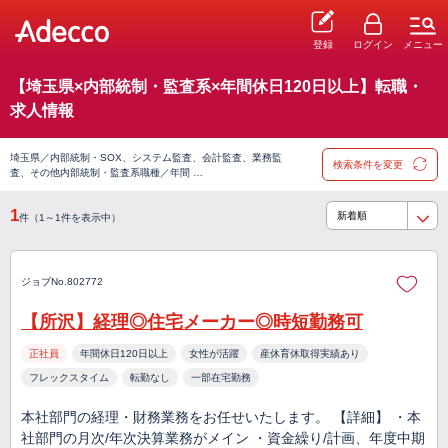
登録
ログイン
メニュー
【埼玉県×内部統制・監査系×年間休日120日以上】転職・
求人情報
埼玉県／内部統制・SOX、システム監査、会計監査、業務監
検索条件を変更
査、その他内部統制・監査系職種／年間 …
1
件（1～1件を表示中）
ジョブNo.802772
【所沢】経理◎住宅メーカー◎時短勤務可
正社員
年間休日120日以上
女性が活躍
産休育休取得実績あり
フレックスタイム
転勤なし
一部在宅勤務
本社部門の経理・財務業務をお任せいたします。 【詳細】 ・本
社部門の月次/年次決算業務がメイン ・資金繰り/計画、年度中期