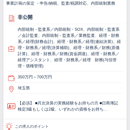
事業計画の策定 ・申告/納税、監査/税調対応、内部統制業務
非公開
内部統制・監査系／内部統制・SOX、内部統制・監査系
／会計監査、内部統制・監査系／業務監査、経理・財務
系／経理(財務会計)、経理・財務系／経理(連結決算)、経
理・財務系／経理(決算補助)、経理・財務系／財務(原価
計算)、経理・財務系／財務(資金調達)、経理・財務系／
経理アシスタント、経理・財務系／経理 財務(与信管
理・債権管理)
350万円～700万円
埼玉県
【必須】 ■月次決算の実務経験をお持ちの方 ■日商簿記
検定3級もしくは2級、いずれかの資格をお持ち…
この求人のポイント