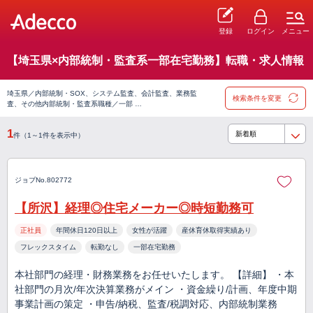
登録
ログイン
メニュー
【埼玉県×内部統制・監査系一部在宅勤務】転職・求人情報
埼玉県／内部統制・SOX、システム監査、会計監査、業務監
検索条件を変更
査、その他内部統制・監査系職種／一部 …
1
件（1～1件を表示中）
ジョブNo.802772
【所沢】経理◎住宅メーカー◎時短勤務可
正社員
年間休日120日以上
女性が活躍
産休育休取得実績あり
フレックスタイム
転勤なし
一部在宅勤務
本社部門の経理・財務業務をお任せいたします。 【詳細】 ・本
社部門の月次/年次決算業務がメイン ・資金繰り/計画、年度中期
事業計画の策定 ・申告/納税、監査/税調対応、内部統制業務